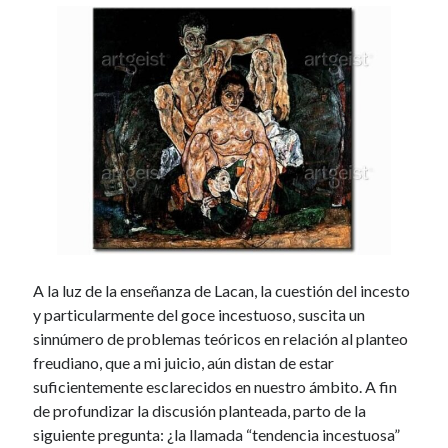
Comentarios recientes
Fernando Felix
en
Comentarios
Alejandra Leuze
en
Comentarios
marinamendezzebe
en
Comentarios
mirta
en
Comentarios
Miguel Rincon Ruiz
en
Comentarios
A la luz de la enseñanza de Lacan, la cuestión del incesto
y particularmente del goce incestuoso, suscita un
sinnúmero de problemas teóricos en relación al planteo
freudiano, que a mi juicio, aún distan de estar
suficientemente esclarecidos en nuestro ámbito. A fin
de profundizar la discusión planteada, parto de la
siguiente pregunta: ¿la llamada “tendencia incestuosa”