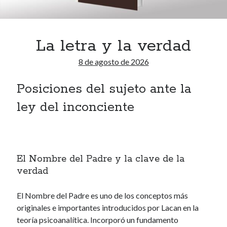
La letra y la verdad
Comentarios recientes
8 de agosto de 2026
Fernando Felix
en
Comentarios
Alejandra Leuze
en
Comentarios
Posiciones del sujeto ante la
marinamendezzebe
en
Comentarios
mirta
en
Comentarios
ley del inconciente
Miguel Rincon Ruiz
en
Comentarios
El Nombre del Padre y la clave de la
verdad
El Nombre del Padre es uno de los conceptos más
originales e importantes introducidos por Lacan en la
teoría psicoanalítica. Incorporó un fundamento