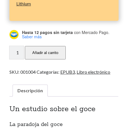
Lithium
Hasta 12 pagos sin tarjeta
con Mercado Pago.
Saber más
Lágrimas
Añadir al carrito
de
lo
real
SKU:
001004
Categorías:
EPUB3
,
Libro electrónico
cantidad
Descripción
Un estudio sobre el goce
La paradoja del goce