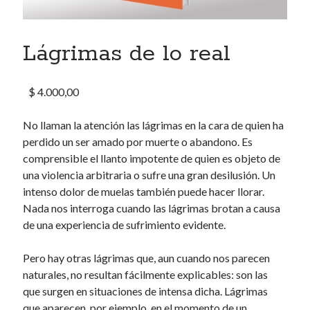
Lágrimas de lo real
Comentarios recientes
Fernando Felix
en
Comentarios
$
4.000,00
Alejandra Leuze
en
Comentarios
marinamendezzebe
en
Comentarios
No llaman la atención las lágrimas en la cara de quien ha
mirta
en
Comentarios
perdido un ser amado por muerte o abandono. Es
Miguel Rincon Ruiz
en
Comentarios
comprensible el llanto impotente de quien es objeto de
una violencia arbitraria o sufre una gran desilusión. Un
intenso dolor de muelas también puede hacer llorar.
Nada nos interroga cuando las lágrimas brotan a causa
de una experiencia de sufrimiento evidente.
Pero hay otras lágrimas que, aun cuando nos parecen
naturales, no resultan fácilmente explicables: son las
que surgen en situaciones de intensa dicha. Lágrimas
que aparecen, por ejemplo, en el momento de un